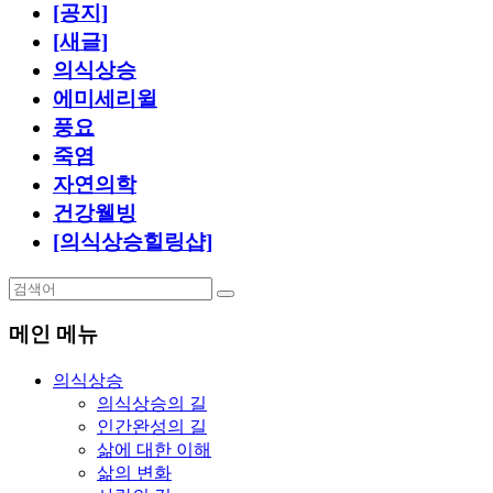
[공지]
[새글]
의식상승
에미세리윌
풍요
죽염
자연의학
건강웰빙
[의식상승힐링샵]
메인 메뉴
의식상승
의식상승의 길
인간완성의 길
삶에 대한 이해
삶의 변화