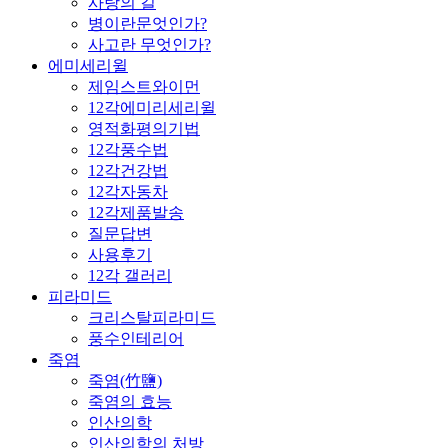
사랑의 길
병이란문엇인가?
사고란 무엇인가?
에미세리윌
제임스트와이먼
12각에미리세리윌
영적화평의기법
12각풍수법
12각건강법
12각자동차
12각제품발송
질문답변
사용후기
12각 갤러리
피라미드
크리스탈피라미드
풍수인테리어
죽염
죽염(竹鹽)
죽염의 효능
인산의학
인산의학의 처방