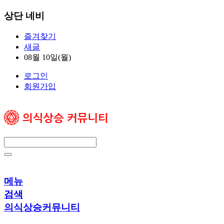
상단 네비
즐겨찾기
새글
08월 10일(월)
로그인
회원가입
메뉴
검색
의식상승커뮤니티