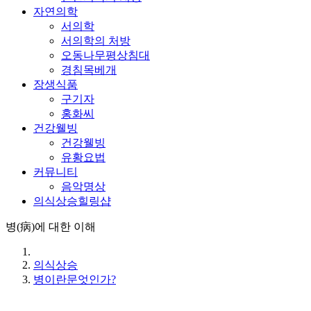
자연의학
서의학
서의학의 처방
오동나무평상침대
경침목베개
장생식품
구기자
홍화씨
건강웰빙
건강웰빙
유황요법
커뮤니티
음악명상
의식상승힐링샵
병(病)에 대한 이해
의식상승
병이란문엇인가?