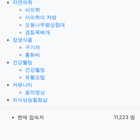
자연의학
서의학
서의학의 처방
오동나무평상침대
경침목베개
장생식품
구기자
홍화씨
건강웰빙
건강웰빙
유황요법
커뮤니티
음악명상
의식상승힐링샵
현재 접속자
11,223 명