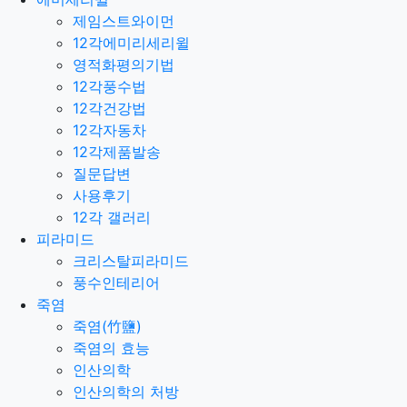
제임스트와이먼
12각에미리세리윌
영적화평의기법
12각풍수법
12각건강법
12각자동차
12각제품발송
질문답변
사용후기
12각 갤러리
피라미드
크리스탈피라미드
풍수인테리어
죽염
죽염(竹鹽)
죽염의 효능
인산의학
인산의학의 처방