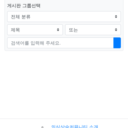
그룹
게시판 그룹선택
검색조건
검색방법
검색어
검색
의식상승커뮤니티 소개