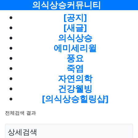
메뉴
의식상승커뮤니티
[공지]
[새글]
의식상승
에미세리윌
풍요
죽염
자연의학
건강웰빙
[의식상승힐링샵]
전체검색 결과
상세검색