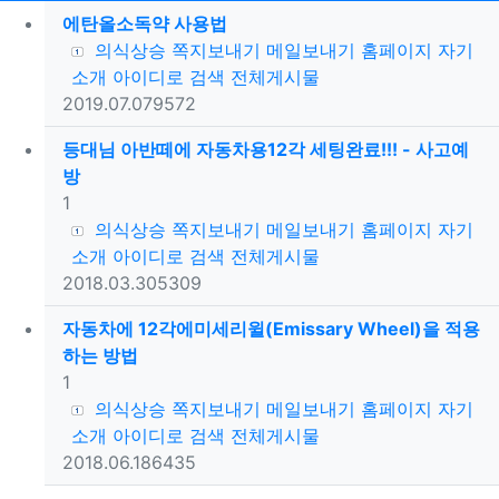
에탄올소독약 사용법
등록자
의식상승
쪽지보내기
메일보내기
홈페이지
자기
소개
아이디로 검색
전체게시물
등록일
조회
2019.07.07
9572
등대님 아반떼에 자동차용12각 세팅완료!!! - 사고예
방
댓글
1
등록자
의식상승
쪽지보내기
메일보내기
홈페이지
자기
소개
아이디로 검색
전체게시물
등록일
조회
2018.03.30
5309
자동차에 12각에미세리윌(Emissary Wheel)을 적용
하는 방법
댓글
1
등록자
의식상승
쪽지보내기
메일보내기
홈페이지
자기
소개
아이디로 검색
전체게시물
등록일
조회
2018.06.18
6435