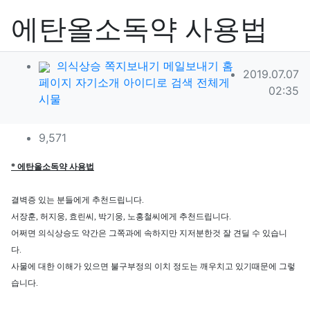
에탄올소독약 사용법
작성자 정보
의식상승
쪽지보내기
메일보내기
홈
작성일
2019.07.07
페이지
자기소개
아이디로 검색
전체게
02:35
작성
시물
컨텐츠 정보
조회
9,571
본문
* 에탄올소독약 사용법
결벽증 있는 분들에게 추천드립니다.
서장훈, 허지웅, 효린씨, 박기웅, 노홍철씨에게 추천드립니다.
어쩌면 의식상승도 약간은 그쪽과에 속하지만 지저분한것 잘 견딜 수 있습니
다.
사물에 대한 이해가 있으면 불구부정의 이치 정도는 깨우치고 있기때문에 그렇
습니다.