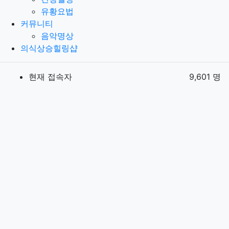
유황요법
커뮤니티
음악명상
의식상승힐링샵
현재 접속자
9,601 명