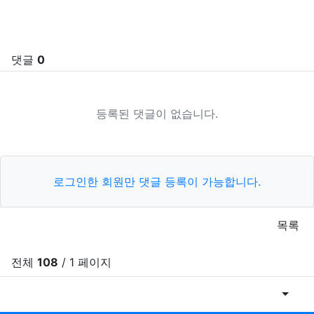
SNS 공유
관련자료
댓글
0
등록된 댓글이 없습니다.
로그인한 회원만 댓글 등록이 가능합니다.
목록
전체
108
/ 1 페이지
게시물
RSS
게