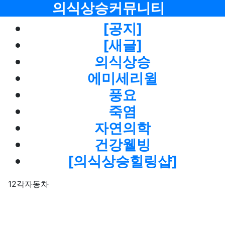
메뉴
의식상승커뮤니티
[공지]
[새글]
의식상승
에미세리윌
풍요
죽염
자연의학
건강웰빙
[의식상승힐링샵]
12각자동차