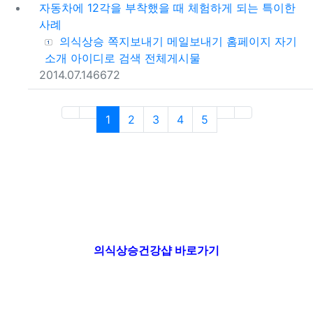
자동차에 12각을 부착했을 때 체험하게 되는 특이한
사례
등록자
의식상승
쪽지보내기
메일보내기
홈페이지
자기
소개
아이디로 검색
전체게시물
등록일
조회
2014.07.14
6672
(current)
(next)
(last)
1
2
3
4
5
의식상승건강샵 바로가기