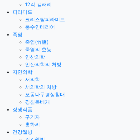
12각 갤러리
피라미드
크리스탈피라미드
풍수인테리어
죽염
죽염(竹鹽)
죽염의 효능
인산의학
인산의학의 처방
자연의학
서의학
서의학의 처방
오동나무평상침대
경침목베개
장생식품
구기자
홍화씨
건강웰빙
건강웰빙