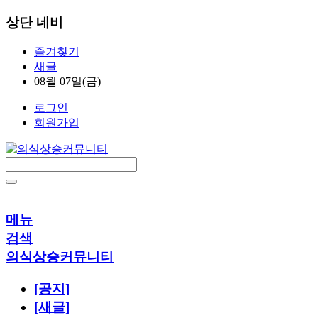
상단 네비
즐겨찾기
새글
08월 07일(금)
로그인
회원가입
메뉴
검색
의식상승커뮤니티
[공지]
[새글]