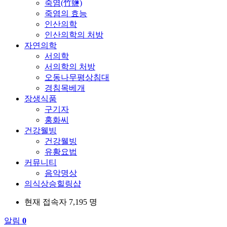
죽염(竹鹽)
죽염의 효능
인산의학
인산의학의 처방
자연의학
서의학
서의학의 처방
오동나무평상침대
경침목베개
장생식품
구기자
홍화씨
건강웰빙
건강웰빙
유황요법
커뮤니티
음악명상
의식상승힐링샵
현재 접속자
7,195 명
알림
0