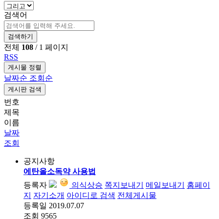
검색어
검색하기
전체
108
/ 1 페이지
RSS
게시물 정렬
날짜순
조회순
게시판 검색
번호
제목
이름
날짜
조회
공지사항
에탄올소독약 사용법
등록자
의식상승
쪽지보내기
메일보내기
홈페이
지
자기소개
아이디로 검색
전체게시물
등록일
2019.07.07
조회
9565