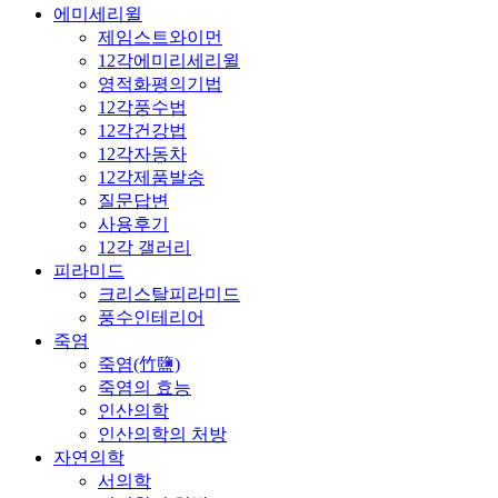
에미세리윌
제임스트와이먼
12각에미리세리윌
영적화평의기법
12각풍수법
12각건강법
12각자동차
12각제품발송
질문답변
사용후기
12각 갤러리
피라미드
크리스탈피라미드
풍수인테리어
죽염
죽염(竹鹽)
죽염의 효능
인산의학
인산의학의 처방
자연의학
서의학