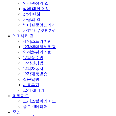
인간완성의 길
삶에 대한 이해
삶의 변화
사랑의 길
병이란문엇인가?
사고란 무엇인가?
에미세리윌
제임스트와이먼
12각에미리세리윌
영적화평의기법
12각풍수법
12각건강법
12각자동차
12각제품발송
질문답변
사용후기
12각 갤러리
피라미드
크리스탈피라미드
풍수인테리어
죽염