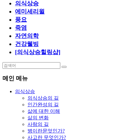
의식상승
에미세리윌
풍요
죽염
자연의학
건강웰빙
[의식상승힐링샵]
메인 메뉴
의식상승
의식상승의 길
인간완성의 길
삶에 대한 이해
삶의 변화
사랑의 길
병이란문엇인가?
사고란 무엇인가?