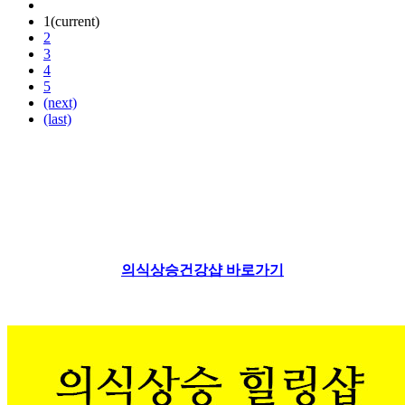
1
(current)
2
3
4
5
(next)
(last)
의식상승건강샵 바로가기