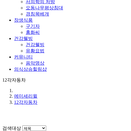
서의학의 처방
오동나무평상침대
경침목베개
장생식품
구기자
홍화씨
건강웰빙
건강웰빙
유황요법
커뮤니티
음악명상
의식상승힐링샵
12각자동차
에미세리윌
12각자동차
검색대상