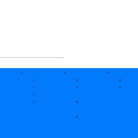
미드
죽염
자연의학
장생식품
리스탈피라
죽염(竹鹽)
서의학
구기
드
죽염의 효능
서의학의 처
홍화
수인테리어
인산의학
방
인산의학의
오동나무평상
처방
침대
경침목베개