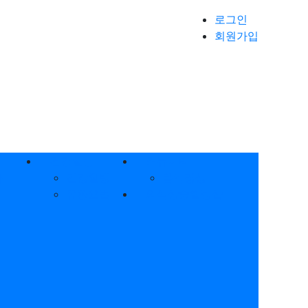
로그인
회원가입
건강웰빙
커뮤니티
자
건강웰빙
음악명상
씨
유황요법
의식상승힐링샵