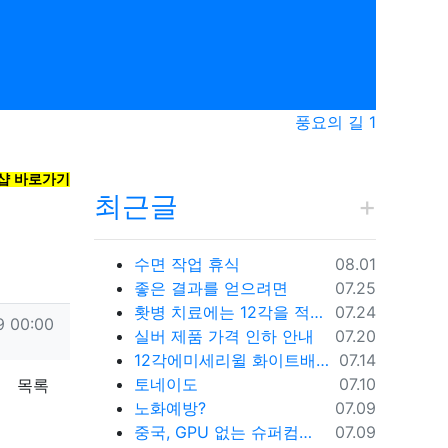
풍요의 길 1
샵 바로가기
최근글
등록일
수면 작업 휴식
08.01
등록일
좋은 결과를 얻으려면
07.25
등록일
홧병 치료에는 12각을 적용하세요.
07.24
9 00:00
등록일
실버 제품 가격 인하 안내
07.20
등록일
12각에미세리윌 화이트배경
07.14
등록일
토네이도
07.10
목록
등록일
노화예방?
07.09
등록일
중국, GPU 없는 슈퍼컴퓨터로 세계 1위‥제재가 불러온 혁신 (2026.07.05/뉴스데스크/MBC)
07.09