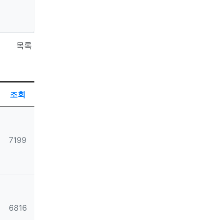
목록
RSS
게시물 정렬
게시판 검색
조회
조회
7199
조회
6816