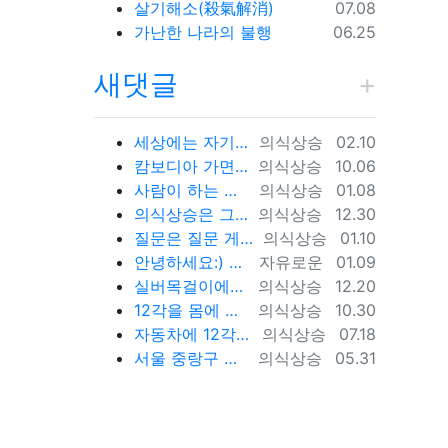
등록일
살기해소(殺氣解消)
07.08
등록일
가난한 나라의 불행
06.25
새댓글
등록자
등록일
세상에는 자기 자신을 잘 다스리는 사람은 드물지만 상대편을 내 마음대로 해보려는 사람들이 너무나 많습니다. 대다수의 사람들이 상대…
의식상승
02.10
등록자
등록일
캄보디아 가면 죽습니다. {video: https://www.youtube.com/watch?v=pjVnKhyQfHI } {video…
의식상승
10.06
등록자
등록일
사람이 하는 말은 사고가 나는 원인 중에 매우 큰 부분을 차지하기 때문에 이 글을 써드렸습니다.
의식상승
01.08
등록자
등록일
의식상승은 그동안 지나온 시간을 되돌아보면서 신들러(Schindler) 선생님의 입장을 깊이 이해하고 있습니다. 내가 만약 12각 에…
의식상승
12.30
등록자
등록일
질문은 질문 게시판에 남겨주시기 바랍니다. https://www.hiramid.co.kr/bbs/board.php?bo_table=10_7&w…
의식상승
01.10
등록자
등록일
안녕하세요:) 좀뜬금없지만 너무간절하기에 글을남겨봅니다. 마음공부를나름하고있지만 걸음마단계인1인입니다. 잃어버린 반려묘를 찾고싶어요ㅜㅜ…
자유로운
01.09
등록자
등록일
실버목걸이에도 도금이 가능합니다. OR(로듐도금= 백금) 또는 금도금이 가능합니다. 도금의 장점은 변색을 예방하고 원하는 색상을 유지…
의식상승
12.20
등록자
등록일
12각을 몸에 지니면 사고를 예방하는데 큰 효과가 있습니다. 12각을 휴대폰 뒷면에 부착하세요., 휴대폰 바탕화면에 12각을 적용하세요.…
의식상승
10.30
등록자
등록일
자동차에 12각스티커를 부착해서 다니면 안전운전에 기여합니다. 12각을 자동차에 배치하면 사고예방 큰 효과가 있습니다. 12각은 사람을 …
의식상승
07.18
등록자
등록일
서울 중랑구 동일로 163길 47-7 202호
의식상승
05.31