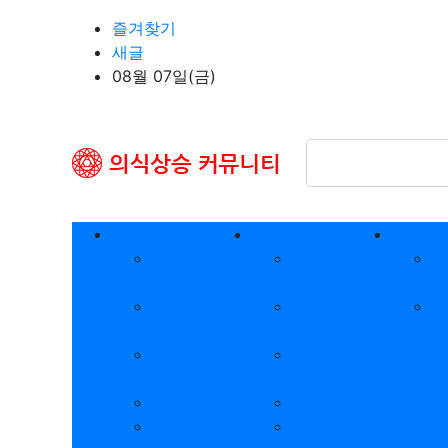
상단 네비
즐겨찾기
새글
08월 07일(금)
메인 메뉴
의식상승
에미세리윌
피라
의식상승의
제임스트와이
크
길
먼
미
인간완성의
12각에미리세
풍
길
리윌
삶에 대한 이
영적화평의기
해
법
삶의 변화
12각풍수법
사랑의 길
12각건강법