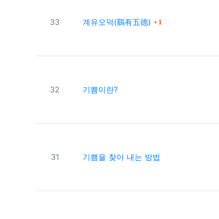
댓글
번호
33
계유오덕(鷄有五德)
1
번호
32
기쁨이란?
번호
31
기쁨을 찾아 내는 방법