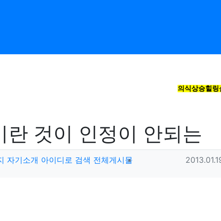
의식상승힐링
이란 것이 인정이 안되는
작성
작성일
지
자기소개
아이디로 검색
전체게시물
2013.01.1