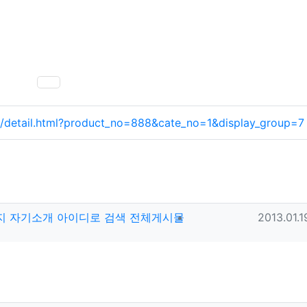
SNS 공유
t/detail.html?product_no=888&cate_no=1&display_group=
작성일
지
자기소개
아이디로 검색
전체게시물
2013.01.1