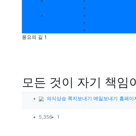
병이란문엇인
12각자동차
가?
12각제품발송
사고란 무엇
질문답변
인가?
사용후기
12각 갤러리
풍요의 길 1
모든 것이 자기 책임
작성자 정보
의식상승
쪽지보내기
메일보내기
홈페이
컨텐츠 정보
조회
댓글
5,356
1
본문