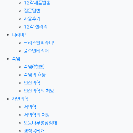
12각제품발송
질문답변
사용후기
12각 갤러리
피라미드
크리스탈피라미드
풍수인테리어
죽염
죽염(竹鹽)
죽염의 효능
인산의학
인산의학의 처방
자연의학
서의학
서의학의 처방
오동나무평상침대
경침목베개