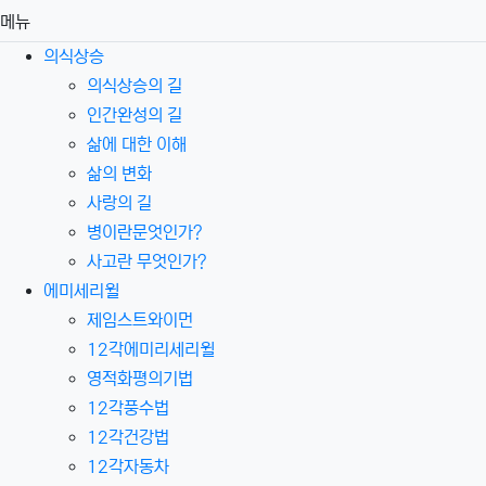
메뉴
의식상승
의식상승의 길
인간완성의 길
삶에 대한 이해
삶의 변화
사랑의 길
병이란문엇인가?
사고란 무엇인가?
에미세리윌
제임스트와이먼
12각에미리세리윌
영적화평의기법
12각풍수법
12각건강법
12각자동차