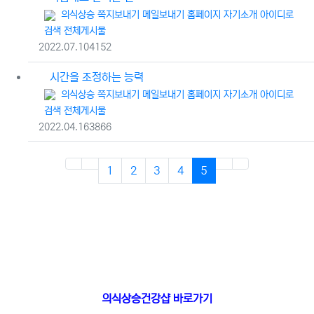
등록자
의식상승
쪽지보내기
메일보내기
홈페이지
자기소개
아이디로
검색
전체게시물
등록일
조회
2022.07.10
4152
시간을 조정하는 능력
등록자
의식상승
쪽지보내기
메일보내기
홈페이지
자기소개
아이디로
검색
전체게시물
등록일
조회
2022.04.16
3866
(first)
(current)
(next)
(last)
1
2
3
4
5
의식상승건강샵 바로가기