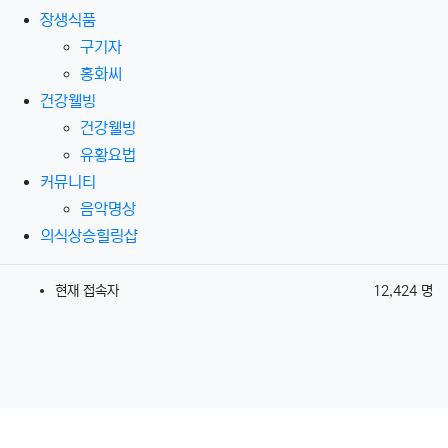
장생식품
구기자
홍화씨
건강웰빙
건강웰빙
유황요법
커뮤니티
음악명상
의식상승힐링샵
현재 접속자
12,424 명