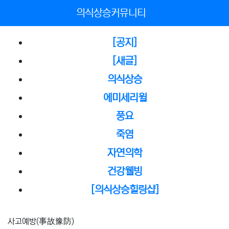
메뉴
의식상승커뮤니티
[공지]
[새글]
의식상승
에미세리윌
풍요
죽염
자연의학
건강웰빙
[의식상승힐링샵]
사고예방(事故豫防)