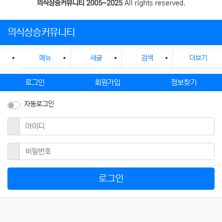
의식상승커뮤니티 2005~2025
All rights reserved.
의식상승커뮤니티
메뉴
새글
검색
더보기
로그인
회원가입
정보찾기
자동로그인
필수
아이디
필수
비밀번호
로그인