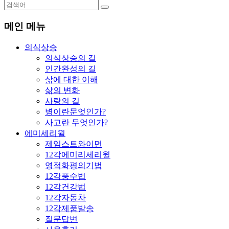
메인 메뉴
의식상승
의식상승의 길
인간완성의 길
삶에 대한 이해
삶의 변화
사랑의 길
병이란문엇인가?
사고란 무엇인가?
에미세리윌
제임스트와이먼
12각에미리세리윌
영적화평의기법
12각풍수법
12각건강법
12각자동차
12각제품발송
질문답변