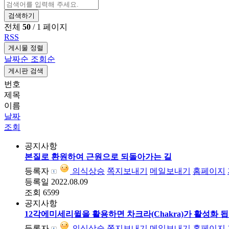
검색하기
전체
50
/ 1 페이지
RSS
게시물 정렬
날짜순
조회순
게시판 검색
번호
제목
이름
날짜
조회
공지사항
본질로 환원하여 근원으로 되돌아가는 길
등록자
의식상승
쪽지보내기
메일보내기
홈페이지
등록일
2022.08.09
조회
6599
공지사항
12각에미세리윌을 활용하면 차크라(Chakra)가 활성화 됩
등록자
의식상승
쪽지보내기
메일보내기
홈페이지