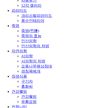
사용후기
12각 갤러리
피라미드
크리스탈피라미드
풍수인테리어
죽염
죽염(竹鹽)
죽염의 효능
인산의학
인산의학의 처방
자연의학
서의학
서의학의 처방
오동나무평상침대
경침목베개
장생식품
구기자
홍화씨
건강웰빙
건강웰빙
유황요법
커뮤니티